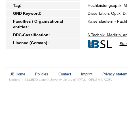
Tag:
Hochleistungsoptik; M
GND Keyword:
Dissertation; Optik;
Faculties / Organisational
Kaiserslautern - Fac
entities:
DDC-Cassification:
6 Technik, Medizin, 
Licence (German):
Sta
UB Home
Policies
Contact
Imprint
Privacy state
Sitelinks
|
KLUEDO
Logo ©
Univerity Library of RPTU
,
OPUS
4 ©
KOBV