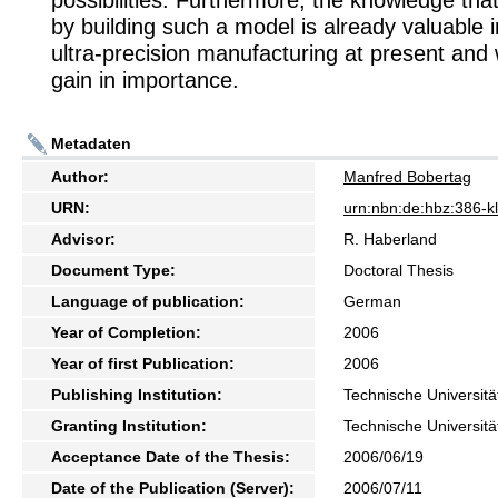
possibilities. Furthermore, the knowledge tha
by building such a model is already valuable i
ultra-precision manufacturing at present and w
gain in importance.
Metadaten
Author:
Manfred Bobertag
URN:
urn:nbn:de:hbz:386-
Advisor:
R. Haberland
Document Type:
Doctoral Thesis
Language of publication:
German
Year of Completion:
2006
Year of first Publication:
2006
Publishing Institution:
Technische Universitä
Granting Institution:
Technische Universitä
Acceptance Date of the Thesis:
2006/06/19
Date of the Publication (Server):
2006/07/11