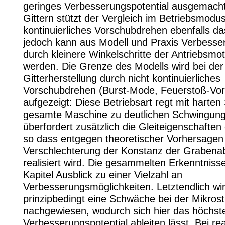
geringes Verbesserungspotential ausgemacht
Gittern stützt der Vergleich im Betriebsmodu
kontinuierliches Vorschubdrehen ebenfalls da
jedoch kann aus Modell und Praxis Verbesser
durch kleinere Winkelschritte der Antriebsmot
werden. Die Grenze des Modells wird bei der
Gitterherstellung durch nicht kontinuierliches
Vorschubdrehen (Burst-Mode, Feuerstoß-Vo
aufgezeigt: Diese Betriebsart regt mit harten
gesamte Maschine zu deutlichen Schwingun
überfordert zusätzlich die Gleiteigenschafte
so dass entgegen theoretischer Vorhersagen 
Verschlechterung der Konstanz der Grabena
realisiert wird. Die gesammelten Erkenntniss
Kapitel Ausblick zu einer Vielzahl an
Verbesserungsmöglichkeiten. Letztendlich wi
prinzipbedingt eine Schwäche bei der Mikrost
nachgewiesen, wodurch sich hier das höchst
Verbesserungspotential ableiten lässt. Bei rea