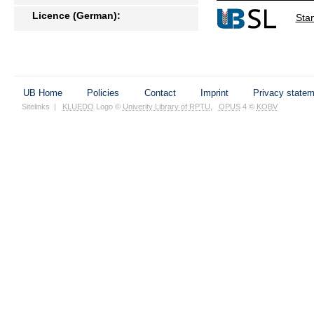
Licence (German):
Sta
UB Home
Policies
Contact
Imprint
Privacy state
Sitelinks
|
KLUEDO
Logo ©
Univerity Library of RPTU
,
OPUS
4 ©
KOBV