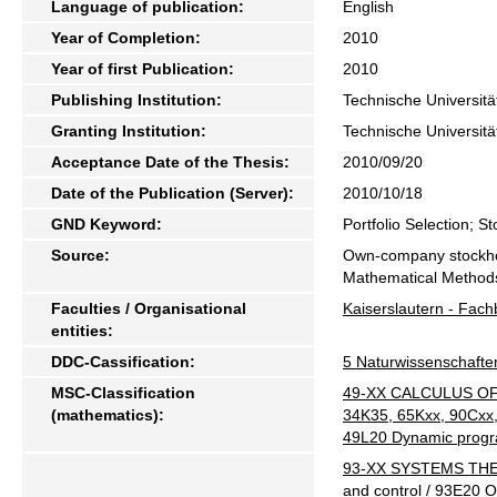
Language of publication:
English
Year of Completion:
2010
Year of first Publication:
2010
Publishing Institution:
Technische Universitä
Granting Institution:
Technische Universitä
Acceptance Date of the Thesis:
2010/09/20
Date of the Publication (Server):
2010/10/18
GND Keyword:
Portfolio Selection; 
Source:
Own-company stockhol
Mathematical Methods
Faculties / Organisational
Kaiserslautern - Fac
entities:
DDC-Cassification:
5 Naturwissenschafte
MSC-Classification
49-XX CALCULUS OF
(mathematics):
34K35, 65Kxx, 90Cxx,
49L20 Dynamic prog
93-XX SYSTEMS THEOR
and control / 93E20 O