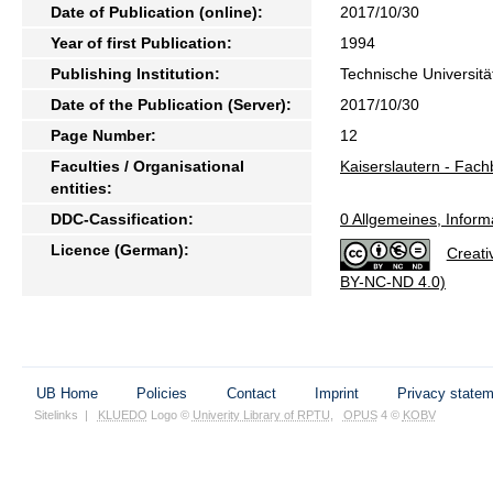
Date of Publication (online):
2017/10/30
Year of first Publication:
1994
Publishing Institution:
Technische Universitä
Date of the Publication (Server):
2017/10/30
Page Number:
12
Faculties / Organisational
Kaiserslautern - Fach
entities:
DDC-Cassification:
0 Allgemeines, Inform
Licence (German):
Creati
BY-NC-ND 4.0)
UB Home
Policies
Contact
Imprint
Privacy state
Sitelinks
|
KLUEDO
Logo ©
Univerity Library of RPTU
,
OPUS
4 ©
KOBV