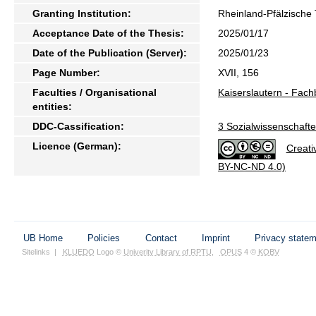
Granting Institution:
Rheinland-Pfälzische 
Acceptance Date of the Thesis:
2025/01/17
Date of the Publication (Server):
2025/01/23
Page Number:
XVII, 156
Faculties / Organisational
Kaiserslautern - Fach
entities:
DDC-Cassification:
3 Sozialwissenschafte
Licence (German):
Creati
BY-NC-ND 4.0)
UB Home
Policies
Contact
Imprint
Privacy state
Sitelinks
|
KLUEDO
Logo ©
Univerity Library of RPTU
,
OPUS
4 ©
KOBV