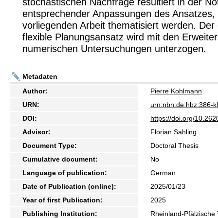
stochastischen Nachfrage resultiert in der No
entsprechender Anpassungen des Ansatzes, d
vorliegenden Arbeit thematisiert werden. Der 
flexible Planungsansatz wird mit den Erweite
numerischen Untersuchungen unterzogen.
Metadaten
Author:
Pierre Kohlmann
URN:
urn:nbn:de:hbz:386-
DOI:
https://doi.org/10.2
Advisor:
Florian Sahling
Document Type:
Doctoral Thesis
Cumulative document:
No
Language of publication:
German
Date of Publication (online):
2025/01/23
Year of first Publication:
2025
Publishing Institution:
Rheinland-Pfälzische 