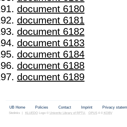
document 6180
document 6181
document 6182
document 6183
document 6184
document 6188
document 6189
UB Home
Policies
Contact
Imprint
Privacy state
Sitelinks
|
KLUEDO
Logo ©
Univerity Library of RPTU
,
OPUS
4 ©
KOBV